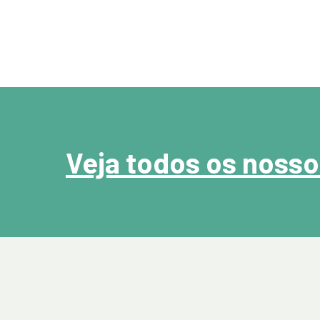
1, 2 e 3 dorms | de 40m² a 70m²
Veja todos os noss