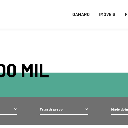
ro/www/wp-content/themes/gamaro_2020/taxonomy-preco.ph
GAMARO
IMÓVEIS
F
00 MIL