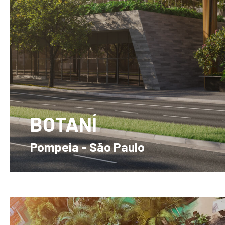
BOTANÍ
Pompeia - São Paulo
2 e 3 Dorms. | 1 ou 2 Suítes - 59m² a 198m²