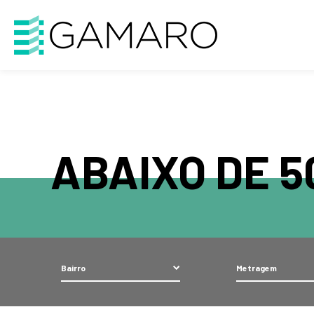
Warning
: Attempt to read property "cat_ID" on string in
/home/gama
ABAIXO DE 5