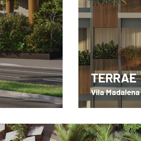
TERRAE
Vila Madalena
03 Dorms. - 25m² a