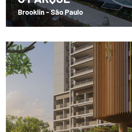
Brooklin - São Paulo
2 a 4 Dorms. - 78m² a 197m² - 2 ou 3 vagas