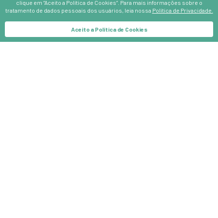
clique em “Aceito a Política de Cookies”. Para mais informações sobre o
tratamento de dados pessoais dos usuários, leia nossa
Política de Privacidade.
RELACIONAMENTO AO CLIENTE
Aceito a Política de Cookies