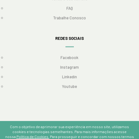
FAQ
Trabalhe Conosco
REDES SOCIAIS
Facebook
Instagram
Linkedin
Youtube
Com o objetivo de aprimorar sua experiência em nosso site, utilizamos
© 2024 Copyright - Todos os direitos reservados - Gamaro
cookies e tecnologias semelhantes. Para mais informações acesse
incorporadora
nossa
Política de Cookies.
Para prosseguir e concordar com nossos termos