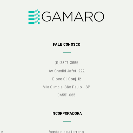
FALE CONOSCO
(11) 3847-3555
Av. Chedid Jafet, 222
Bloco C | Conj. 12
Vila Olímpia, São Paulo - SP
04551-065
INCORPORADORA
Venda o seu terreno