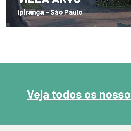
Ipiranga - São Paulo
2 a 4 Suítes - 134m² a 405m² - 1 a 3 Vagas
Veja todos os noss