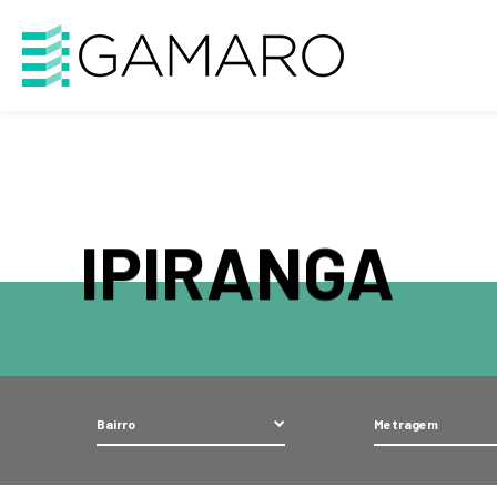
Warning
: Attempt to read property "cat_ID" on string in
/home/gama
IPIRANGA