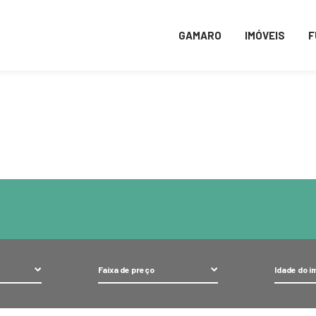
ro/www/wp-content/themes/gamaro_2020/taxonomy-bairro.ph
GAMARO
IMÓVEIS
F