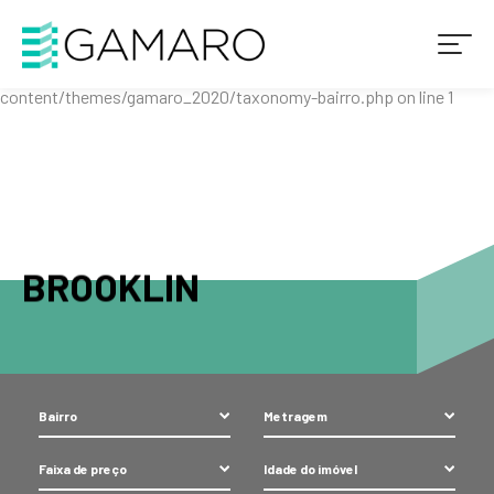
Warning
: Attempt to read property "cat_ID" on string in
/home/gamaro/www/wp-
content/themes/gamaro_2020/taxonomy-bairro.php
on line
1
BROOKLIN